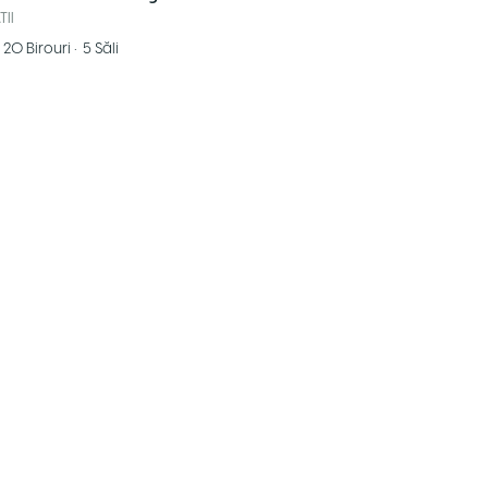
TII
20
Birouri
•
5
Săli