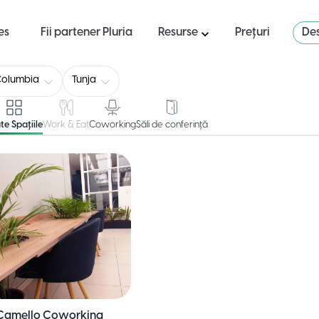
es
Fii partener Pluria
Resurse
Prețuri
Des
Columbia
Tunja
te Spațiile
Work & Eat
Coworking
Săli de conferință
 Camello Coworking