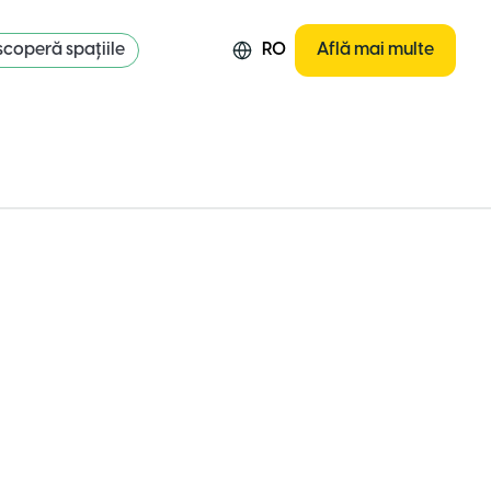
coperă spațiile
RO
Află mai multe