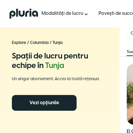
Logo Pluria
Modalități de lucru
Povești de succ
Explore
/
Columbia
/
Tunja
Toa
Spații de lucru pentru
echipe în
Tunja
Un singur abonament. Acces la toată rețeaua.
Vezi opțiunile
El