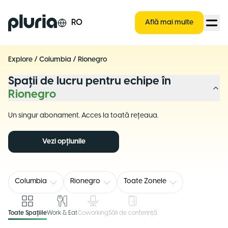
Logo Pluria
RO
Află mai multe
Explore
/
Columbia
/
Rionegro
Spații de lucru pentru echipe în
Rionegro
Un singur abonament. Acces la toată rețeaua.
Vezi opțiunile
Columbia
Rionegro
Toate Zonele
Toate Spațiile
Work & Eat
Coworking
Săli de conferință