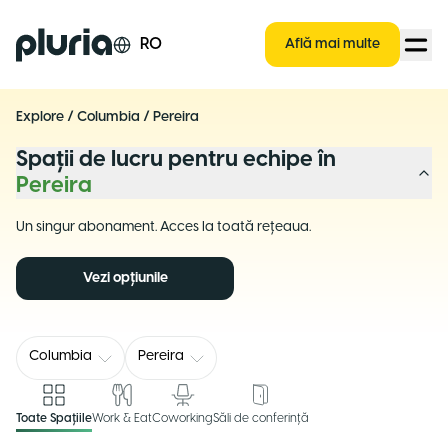
Logo Pluria
RO
Află mai multe
Explore
/
Columbia
/
Pereira
Spații de lucru pentru echipe în
Pereira
Un singur abonament. Acces la toată rețeaua.
Vezi opțiunile
Columbia
Pereira
Toate Spațiile
Work & Eat
Coworking
Săli de conferință