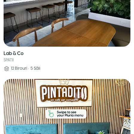
Lab & Co
SPATII
12
Birouri
•
5
Săli