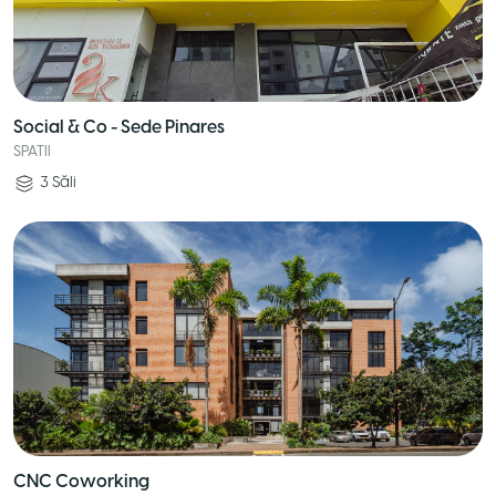
Social & Co - Sede Pinares
SPATII
3
Săli
CNC Coworking