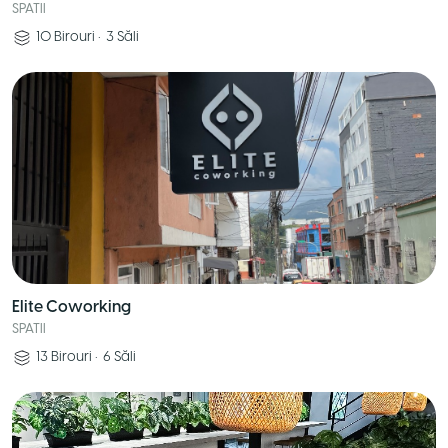
SPATII
10
Birouri
•
3
Săli
Elite Coworking
SPATII
13
Birouri
•
6
Săli