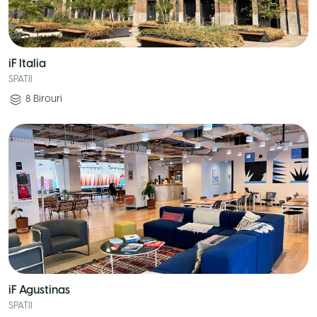
iF Italia
SPATII
8
Birouri
iF Agustinas
SPATII