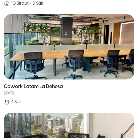
10
Birouri
•
5
Săli
Cowork Latam La Dehesa
SPATII
4
Săli