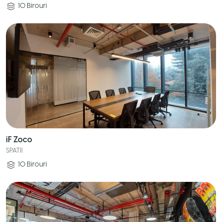
10
Birouri
iF Zoco
SPATII
10
Birouri