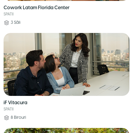
Cowork Latam Florida Center
SPATII
3
Săli
iF Vitacura
SPATII
8
Birouri