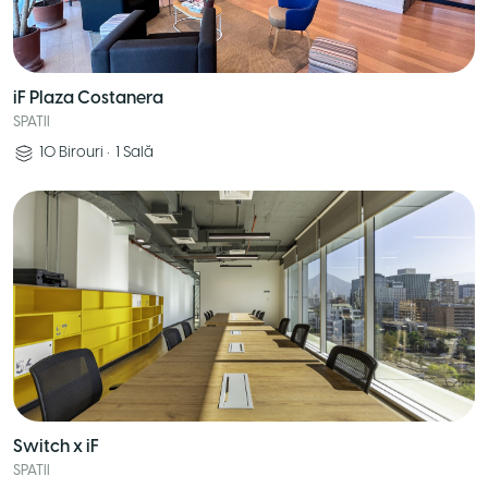
iF Plaza Costanera
SPATII
10
Birouri
•
1
Sală
Switch x iF
SPATII