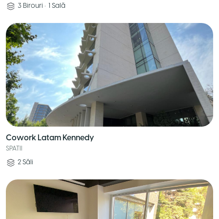
3
Birouri
•
1
Sală
Cowork Latam Kennedy
SPATII
2
Săli