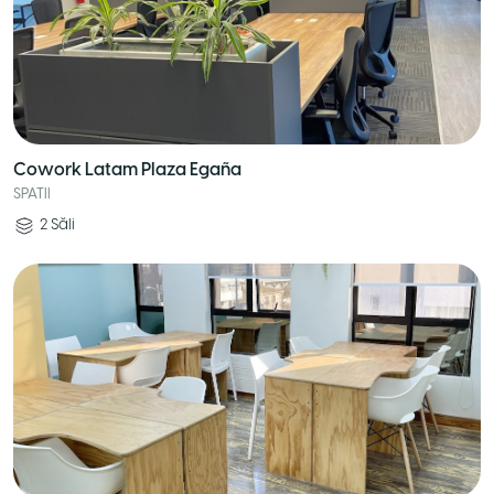
Cowork Latam Plaza Egaña
SPATII
2
Săli