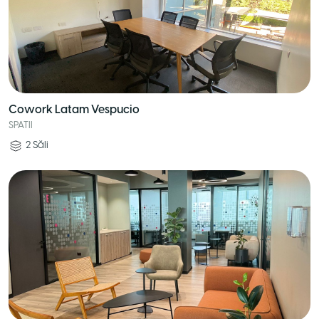
Cowork Latam Vespucio
SPATII
2
Săli