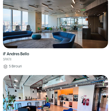
iF Andres Bello
SPATII
5
Birouri