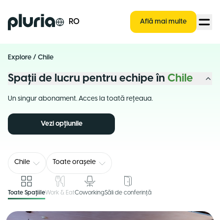
Logo Pluria
RO
Află mai multe
Explore
/
Chile
Spații de lucru pentru echipe în
Chile
Un singur abonament. Acces la toată rețeaua.
Vezi opțiunile
Chile
Toate orașele
Toate Spațiile
Work & Eat
Coworking
Săli de conferință