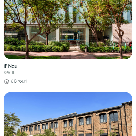
iF Nau
SPATII
6
Birouri