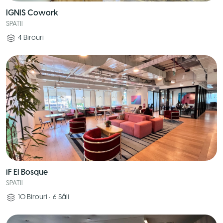
IGNIS Cowork
SPATII
4
Birouri
iF El Bosque
SPATII
10
Birouri
•
6
Săli