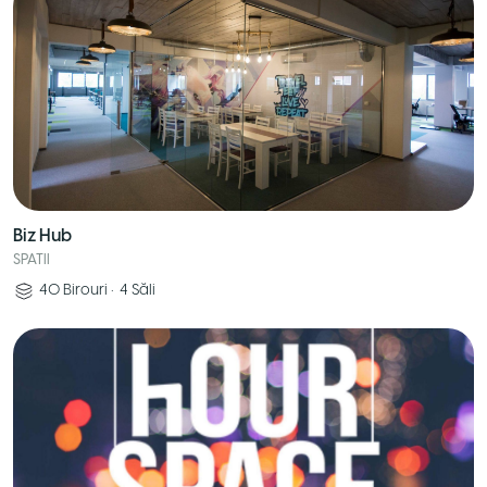
Biz Hub
SPATII
40
Birouri
•
4
Săli