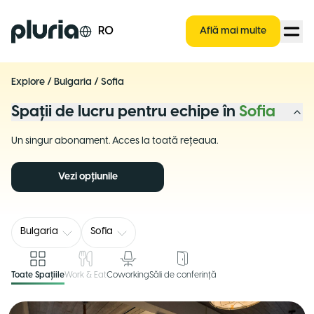
Logo Pluria
RO
Află mai multe
Explore
/
Bulgaria
/
Sofia
Spații de lucru pentru echipe în
Sofia
Un singur abonament. Acces la toată rețeaua.
Vezi opțiunile
Bulgaria
Sofia
Toate Spațiile
Work & Eat
Coworking
Săli de conferință