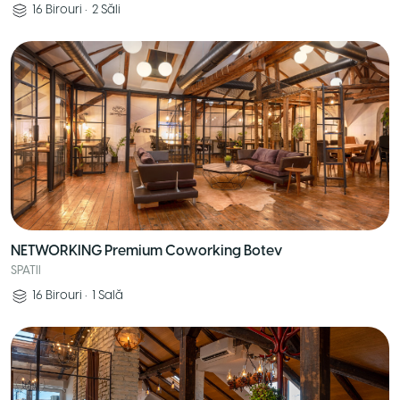
16
Birouri
•
2
Săli
NETWORKING Premium Coworking Botev
SPATII
16
Birouri
•
1
Sală