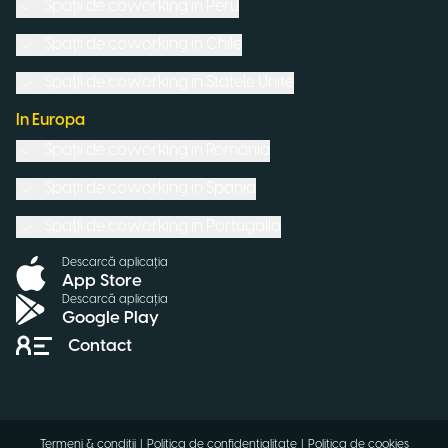
Spații de coworking in
Peru
Spații de coworking in
Chile
Spații de coworking in
Statele Unite
In Europa
Spații de coworking in
România
Spații de coworking in
Spania
Spații de coworking in
Portugalia
Descarcă aplicația
App Store
Descarcă aplicația
Google Play
Contact
Termeni & condiții
|
Politica de confidențialitate
|
Politica de cookies