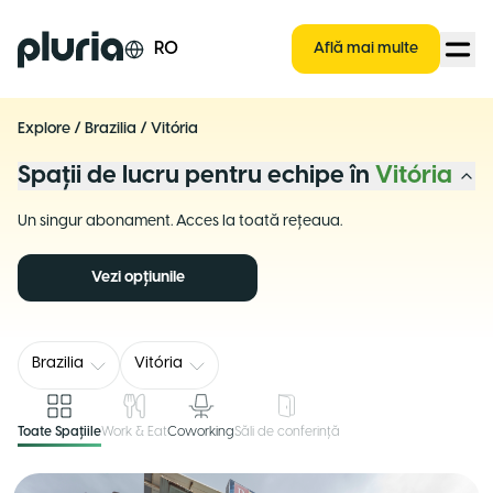
Logo Pluria
RO
Află mai multe
Explore
/
Brazilia
/
Vitória
Spații de lucru pentru echipe în
Vitória
Un singur abonament. Acces la toată rețeaua.
Vezi opțiunile
Brazilia
Vitória
Toate Spațiile
Work & Eat
Coworking
Săli de conferință