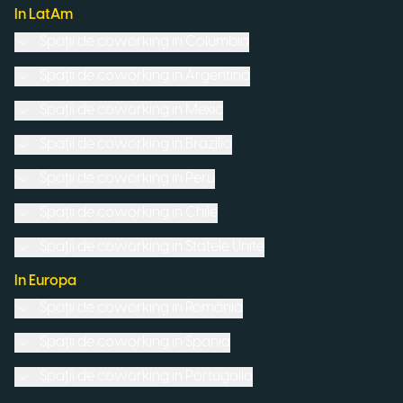
In LatAm
Spații de coworking in
Columbia
Spații de coworking in
Argentina
Spații de coworking in
Mexic
Spații de coworking in
Brazilia
Spații de coworking in
Peru
Spații de coworking in
Chile
Spații de coworking in
Statele Unite
In Europa
Spații de coworking in
România
Spații de coworking in
Spania
Spații de coworking in
Portugalia