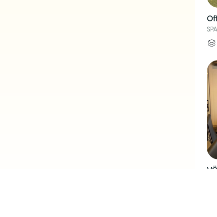
Of
SPA
VÖ
SPA