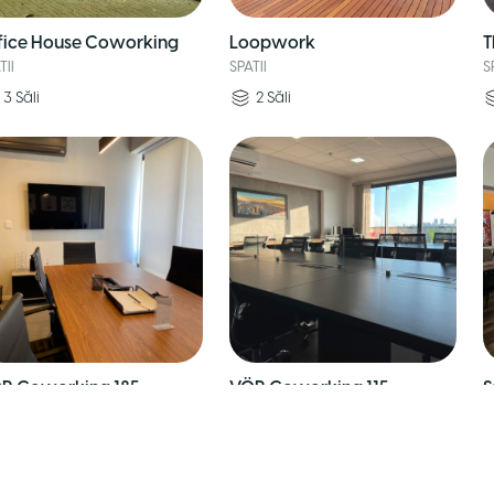
fice House Coworking
Loopwork
T
TII
SPATII
S
3
Săli
2
Săli
R Coworking 185
VÖR Coworking 115
S
TII
SPATII
S
1
Sală
6
Birouri