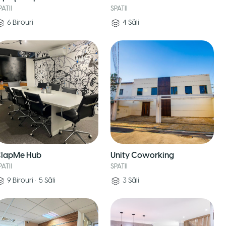
PATII
SPATII
6
Birouri
4
Săli
lapMe Hub
Unity Coworking
PATII
SPATII
9
Birouri
•
5
Săli
3
Săli