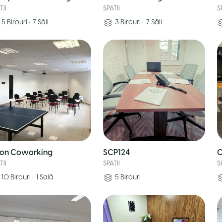
TII
SPATII
S
5
Birouri
•
7
Săli
3
Birouri
•
7
Săli
on Coworking
SCP124
C
TII
SPATII
S
10
Birouri
•
1
Sală
5
Birouri