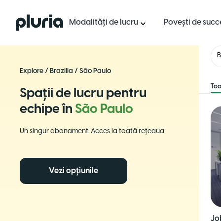
Logo Pluria
Modalități de lucru
Povești de succ
B
Explore
/
Brazilia
/
São Paulo
Toa
Spații de lucru pentru
echipe în
São Paulo
Un singur abonament. Acces la toată rețeaua.
Vezi opțiunile
Jo