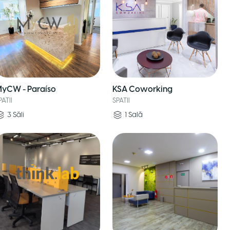
yCW - Paraíso
KSA Coworking
PATII
SPATII
3
Săli
1
Sală