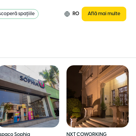
coperă spațiile
RO
Află mai multe
spaço Sophia
NXT COWORKING