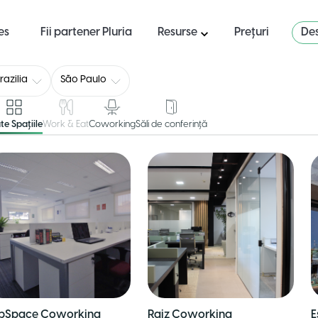
es
Fii partener Pluria
Resurse
Prețuri
Des
razilia
São Paulo
te Spațiile
Work & Eat
Coworking
Săli de conferință
bSpace Coworking
Raiz Coworking
E