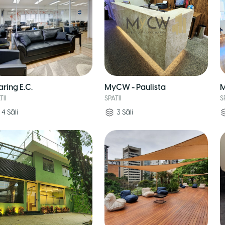
aring E.C.
MyCW - Paulista
M
TII
SPATII
S
4
Săli
3
Săli