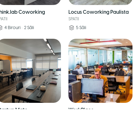
hink.lab Coworking
Locus Coworking Paulista
PATII
SPATII
4
Birouri
•
2
Săli
5
Săli
tartup.Mate
WorkPlace
PATII
SPATII
24
Birouri
•
8
Săli
30
Birouri
•
7
Săli