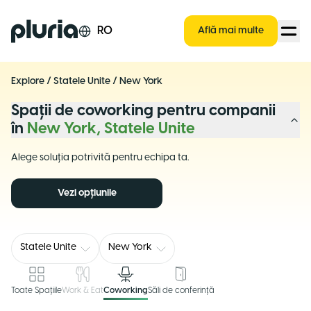
Logo Pluria
RO
Află mai multe
Explore
/
Statele Unite
/
New York
Spații de coworking pentru companii
în
New York, Statele Unite
Alege soluția potrivită pentru echipa ta.
Vezi opțiunile
Statele Unite
New York
Toate Spațiile
Work & Eat
Coworking
Săli de conferință