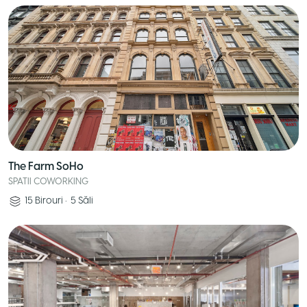
The Farm SoHo
SPATII COWORKING
15
Birouri
•
5
Săli