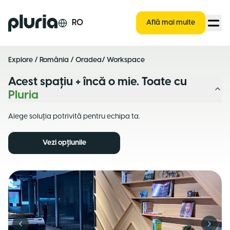
Logo Pluria
RO
Află mai multe
Explore
/
România
/
Oradea
/ Workspace
Acest spațiu + încă o mie. Toate cu
Pluria
Alege soluția potrivită pentru echipa ta.
Vezi opțiunile
Previous slide
Next s