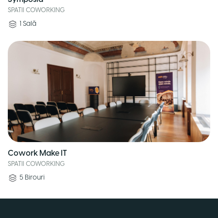
SPATII COWORKING
1
Sală
Cowork Make IT
SPATII COWORKING
5
Birouri