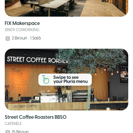
FIX Makerspace
SPATII COWORKING
2
Birouri
•
1
Sală
Street Coffee Roasters BBSO
CAFENELE
15
Birouri