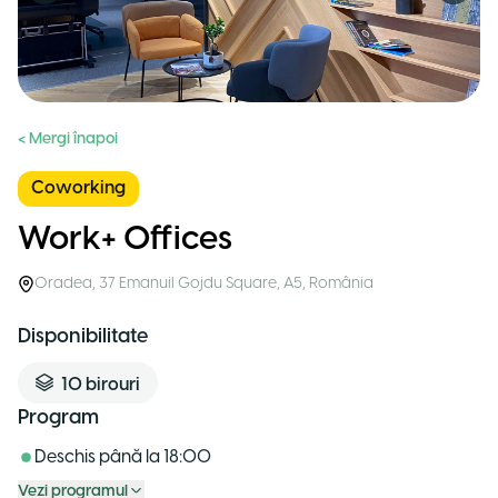
< Mergi înapoi
Coworking
Work+ Offices
Oradea
,
37 Emanuil Gojdu Square, A5
,
România
Disponibilitate
10
birouri
Program
Deschis până la
18:00
Vezi programul