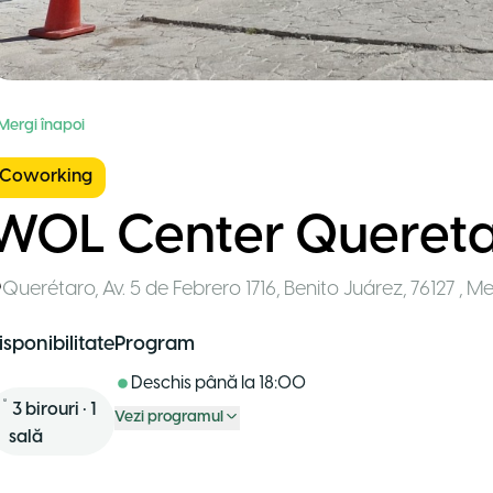
 Mergi înapoi
Coworking
WOL Center Queret
Querétaro
,
Av. 5 de Febrero 1716, Benito Juárez, 76127
,
Me
isponibilitate
Program
Deschis până la
18:00
3
birouri
•
1
Vezi programul
sală