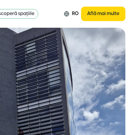
coperă spațiile
RO
Află mai multe