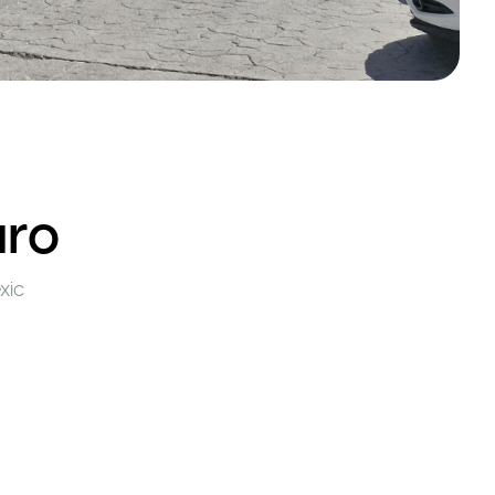
aro
xic