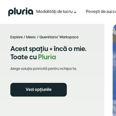
Logo Pluria
Modalități de lucru
Povești de succ
Explore
/
Mexic
/
Querétaro
/ Workspace
Acest spațiu + încă o mie.
Toate cu
Pluria
Alege soluția potrivită pentru echipa ta.
Vezi opțiunile