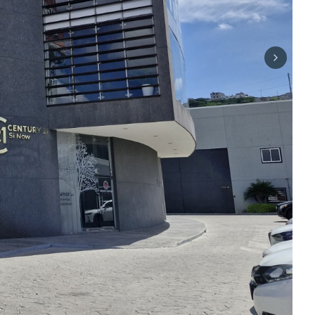
Next sli