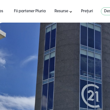
es
Fii partener Pluria
Resurse
Prețuri
Des