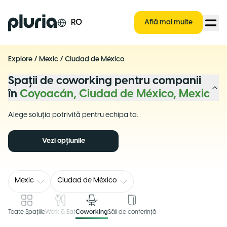
Logo Pluria
RO
Află mai multe
Explore
/
Mexic
/
Ciudad de México
Spații de coworking pentru companii
în
Coyoacán, Ciudad de México, Mexic
Alege soluția potrivită pentru echipa ta.
Vezi opțiunile
Mexic
Ciudad de México
Toate Spațiile
Work & Eat
Coworking
Săli de conferință