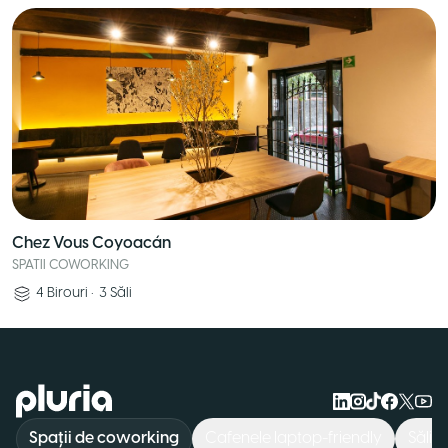
Chez Vous Coyoacán
SPATII COWORKING
4
Birouri
•
3
Săli
Logo Pluria
Spații de coworking
Cafenele laptop-friendly
Săli 