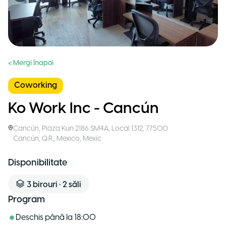
< Mergi înapoi
Coworking
Ko Work Inc - Cancún
Cancún
,
Plaza Kun 2186 SM4A, Local 1312, 77500
Cancún, Q.R., Mexico
,
Mexic
Disponibilitate
3
birouri
•
2
săli
Program
Deschis până la
18:00