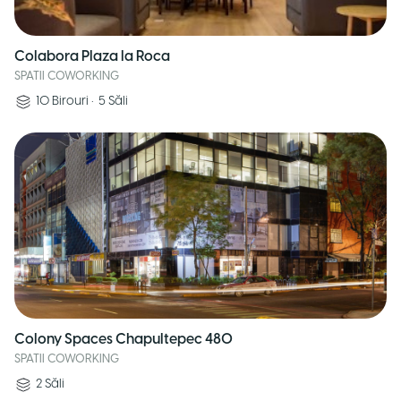
Colabora Plaza la Roca
SPATII COWORKING
10
Birouri
•
5
Săli
Colony Spaces Chapultepec 480
SPATII COWORKING
2
Săli