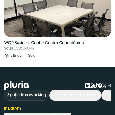
WOR Business Center Centro Cuauhtémoc
SPATII COWORKING
5
Birouri
•
1
Sală
Logo Pluria
Spații de coworking
Cafenele laptop-friendly
Săli 
In LatAm