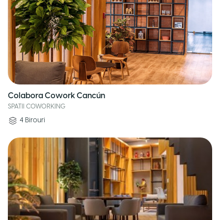
Colabora Cowork Cancún
SPATII COWORKING
4
Birouri