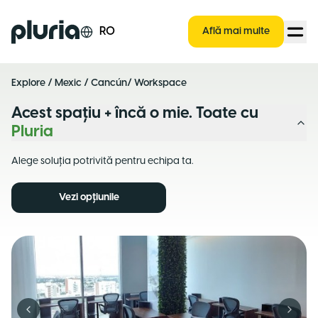
Logo Pluria
RO
Află mai multe
Explore
/
Mexic
/
Cancún
/ Workspace
Acest spațiu + încă o mie. Toate cu
Pluria
Alege soluția potrivită pentru echipa ta.
Vezi opțiunile
Previous slide
Next s