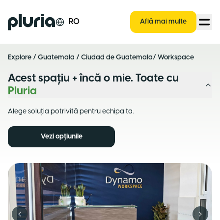
Logo Pluria
RO
Află mai multe
Explore
/
Guatemala
/
Ciudad de Guatemala
/ Workspace
Acest spațiu + încă o mie. Toate cu
Pluria
Alege soluția potrivită pentru echipa ta.
Vezi opțiunile
Previous slide
Next s