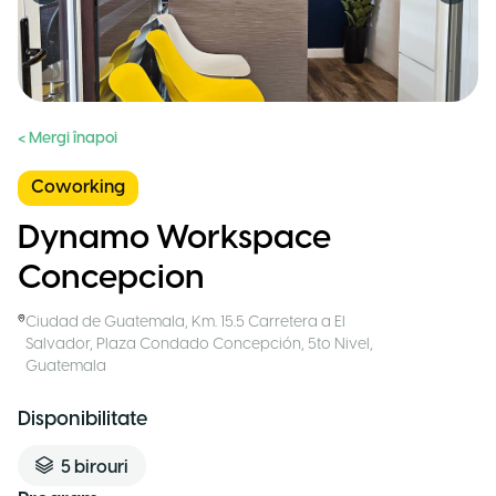
< Mergi înapoi
Coworking
Dynamo Workspace
Concepcion
Ciudad de Guatemala
,
Km. 15.5 Carretera a El
Salvador, Plaza Condado Concepción, 5to Nivel
,
Guatemala
Disponibilitate
5
birouri