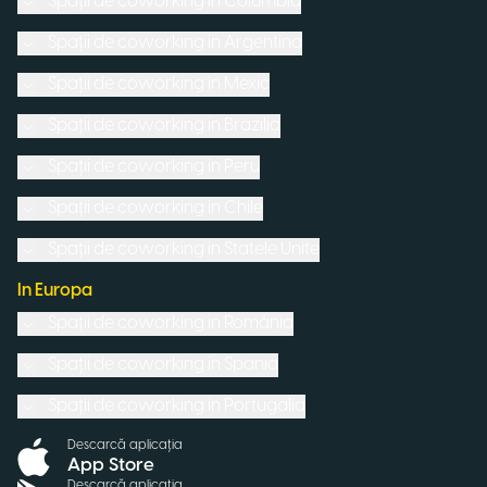
Spații de coworking in
Columbia
Spații de coworking in
Argentina
Spații de coworking in
Mexic
Spații de coworking in
Brazilia
Spații de coworking in
Peru
Spații de coworking in
Chile
Spații de coworking in
Statele Unite
In Europa
Spații de coworking in
România
Spații de coworking in
Spania
Spații de coworking in
Portugalia
Descarcă aplicația
App Store
Descarcă aplicația