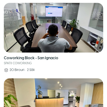
Coworking Block - San Ignacio
SPATII COWORKING
20
Birouri
•
2
Săli