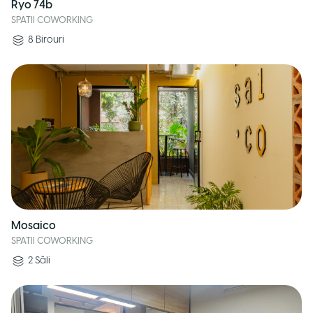
Ryo 74b
SPATII COWORKING
8
Birouri
Mosaico
SPATII COWORKING
2
Săli