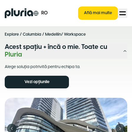
Logo Pluria
RO
Află mai multe
Explore
/
Columbia
/
Medellín
/ Workspace
Acest spațiu + încă o mie. Toate cu
Pluria
Alege soluția potrivită pentru echipa ta.
Vezi opțiunile
Previous slide
Next s