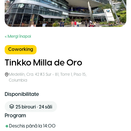
< Mergi înapoi
Coworking
Tinkko Milla de Oro
Medellín
,
Cra. 42 #3 Sur - 81, Torre 1, Piso 15
,
Columbia
Disponibilitate
25
birouri
•
24
săli
Program
Deschis până la
14:00