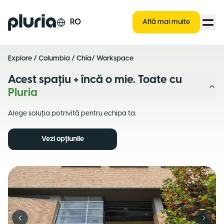
Logo Pluria
RO
Află mai multe
Explore
/
Columbia
/
Chía
/ Workspace
Acest spațiu + încă o mie. Toate cu
Pluria
Alege soluția potrivită pentru echipa ta.
Vezi opțiunile
Previous slide
Next s