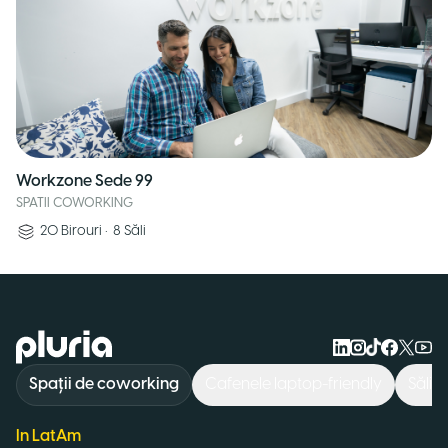
Workzone Sede 99
SPATII COWORKING
20
Birouri
•
8
Săli
Logo Pluria
Spații de coworking
Cafenele laptop-friendly
Săli 
In LatAm