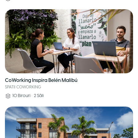
CoWorking Inspira Belén Malibú
SPATII COWORKING
10
Birouri
•
2
Săli