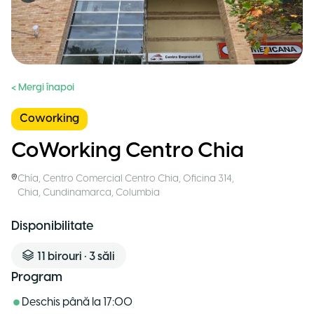
< Mergi înapoi
Coworking
CoWorking Centro Chia
Chía
,
Centro Comercial Centro Chia, Oficina 314,
Chia, Cundinamarca
,
Columbia
Disponibilitate
11
birouri
•
3
săli
Program
Deschis până la
17:00