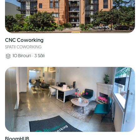
CNC Coworking
SPATII COWORKING
10
Birouri
•
3
Săli
BloomHUB