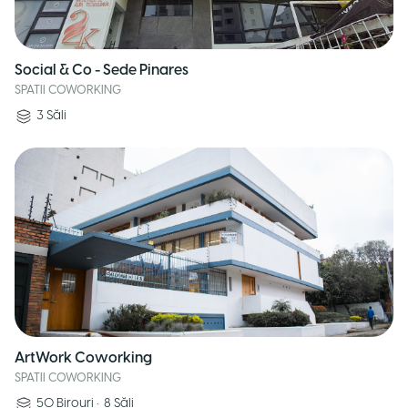
Social & Co - Sede Pinares
SPATII COWORKING
3
Săli
ArtWork Coworking
SPATII COWORKING
50
Birouri
•
8
Săli