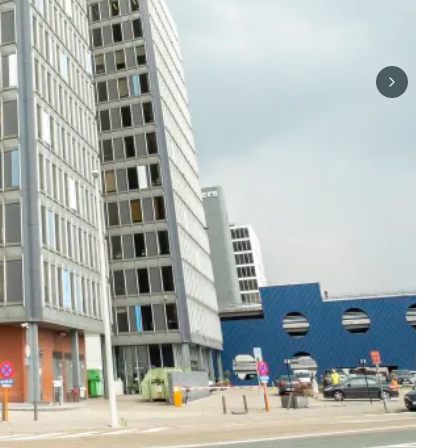
Next sli