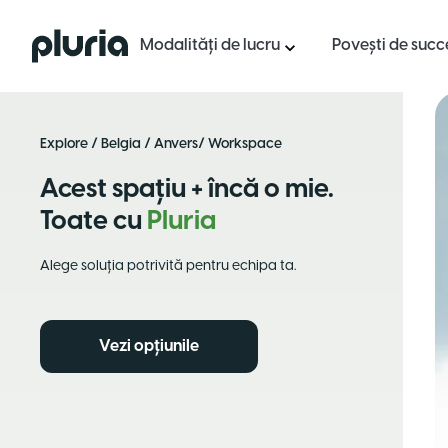
Logo Pluria
Modalități de lucru
Povești de succ
Explore
/
Belgia
/
Anvers
/ Workspace
Acest spațiu + încă o mie.
Toate cu
Pluria
Alege soluția potrivită pentru echipa ta.
Vezi opțiunile