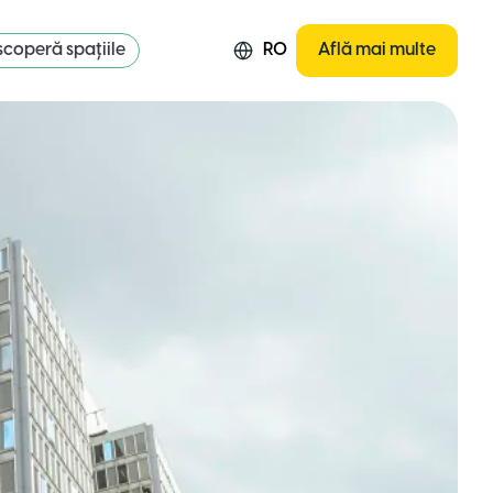
coperă spațiile
RO
Află mai multe