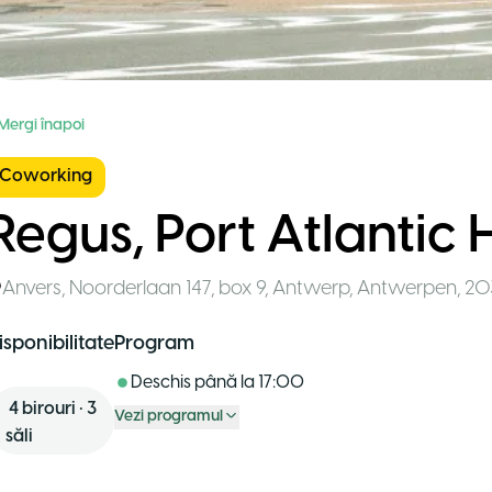
 Mergi înapoi
Coworking
Regus, Port Atlantic
Anvers
,
Noorderlaan 147, box 9, Antwerp, Antwerpen, 20
isponibilitate
Program
Deschis până la
17:00
4
birouri
•
3
Vezi programul
săli