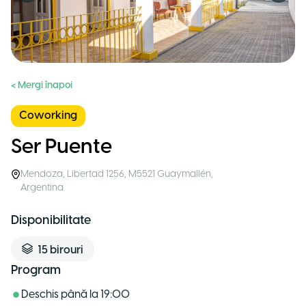
< Mergi înapoi
Coworking
Ser Puente
Mendoza
,
Libertad 1256, M5521 Guaymallén
,
Argentina
Disponibilitate
15
birouri
Program
Deschis până la
19:00