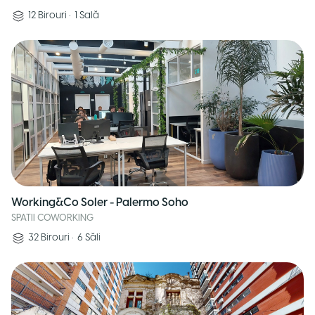
12
Birouri
•
1
Sală
Working&Co Soler - Palermo Soho
SPATII COWORKING
32
Birouri
•
6
Săli