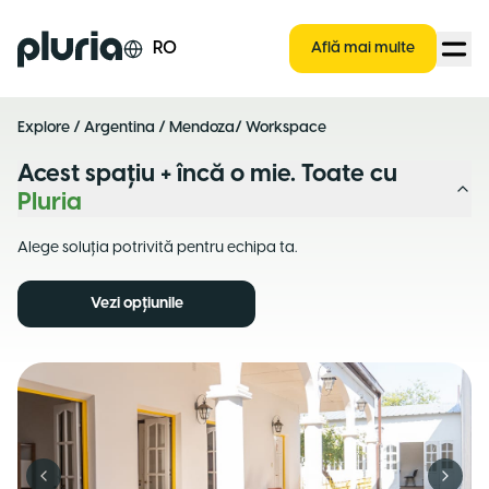
Logo Pluria
RO
Află mai multe
Explore
/
Argentina
/
Mendoza
/ Workspace
Acest spațiu + încă o mie. Toate cu
Pluria
Alege soluția potrivită pentru echipa ta.
Vezi opțiunile
Previous slide
Next s