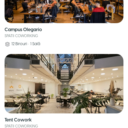
Campus Olegario
SPATII COWORKING
12
Birouri
•
1
Sală
Tent Cowork
SPATII COWORKING