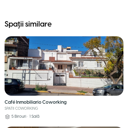
Spații similare
Café Inmobiliario Coworking
SPATII COWORKING
5
Birouri
•
1
Sală