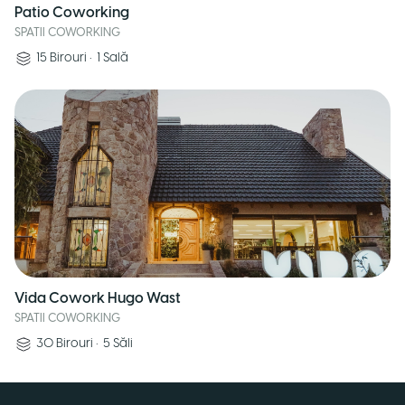
Patio Coworking
SPATII COWORKING
15
Birouri
•
1
Sală
Vida Cowork Hugo Wast
SPATII COWORKING
30
Birouri
•
5
Săli