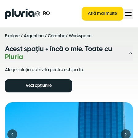
Logo Pluria
RO
Află mai multe
Explore
/
Argentina
/
Córdoba
/ Workspace
Acest spațiu + încă o mie. Toate cu
Pluria
Alege soluția potrivită pentru echipa ta.
Vezi opțiunile
Previous slide
Next s