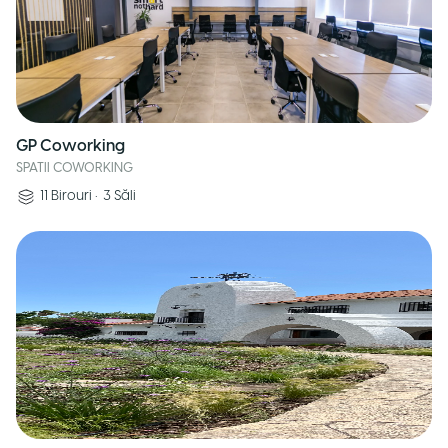
GP Coworking
SPATII COWORKING
11
Birouri
•
3
Săli