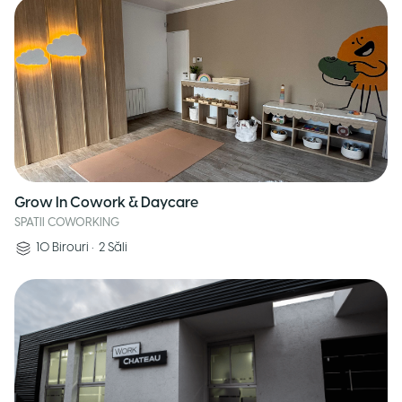
Grow In Cowork & Daycare
SPATII COWORKING
10
Birouri
•
2
Săli