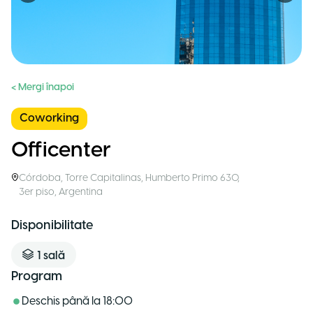
< Mergi înapoi
Coworking
Officenter
Córdoba
,
Torre Capitalinas, Humberto Primo 630,
3er piso
,
Argentina
Disponibilitate
1
sală
Program
Deschis până la
18:00