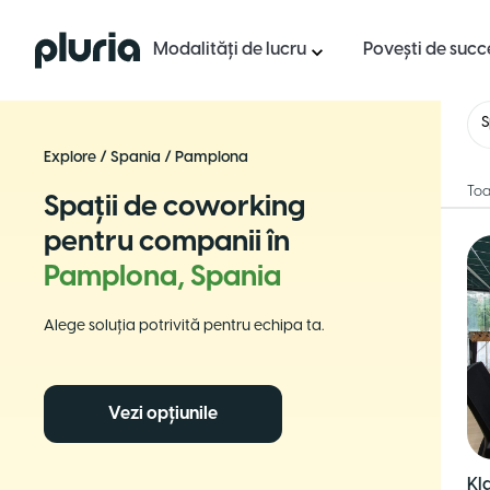
Logo Pluria
Modalități de lucru
Povești de succ
S
Explore
/
Spania
/
Pamplona
Toa
Spații de coworking
pentru companii în
Pamplona, Spania
Alege soluția potrivită pentru echipa ta.
Vezi opțiunile
Kl