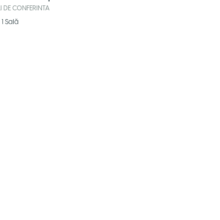
I DE CONFERINTA
1
Sală