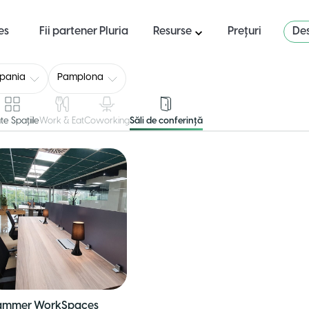
es
Fii partener Pluria
Resurse
Prețuri
Des
pania
Pamplona
te Spațiile
Work & Eat
Coworking
Săli de conferință
ammer WorkSpaces