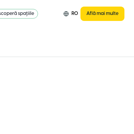
coperă spațiile
RO
Află mai multe