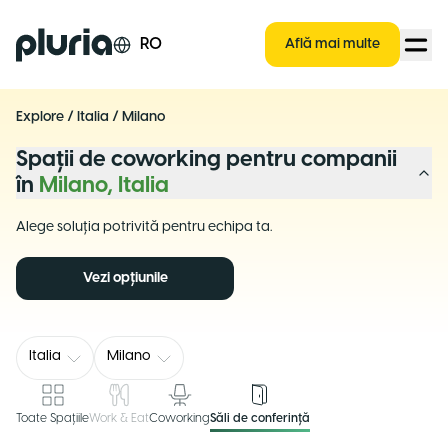
Logo Pluria
RO
Află mai multe
Explore
/
Italia
/
Milano
Spații de coworking pentru companii
în
Milano, Italia
Alege soluția potrivită pentru echipa ta.
Vezi opțiunile
Italia
Milano
Toate Spațiile
Work & Eat
Coworking
Săli de conferință