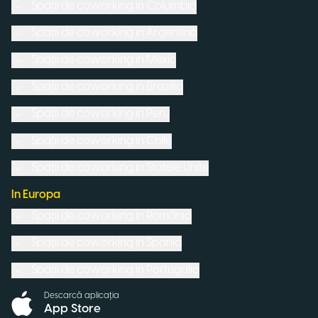
Spații de coworking in
Columbia
Spații de coworking in
Argentina
Spații de coworking in
Mexic
Spații de coworking in
Brazilia
Spații de coworking in
Peru
Spații de coworking in
Chile
Spații de coworking in
Statele Unite
In Europa
Spații de coworking in
România
Spații de coworking in
Spania
Spații de coworking in
Portugalia
Descarcă aplicația
App Store