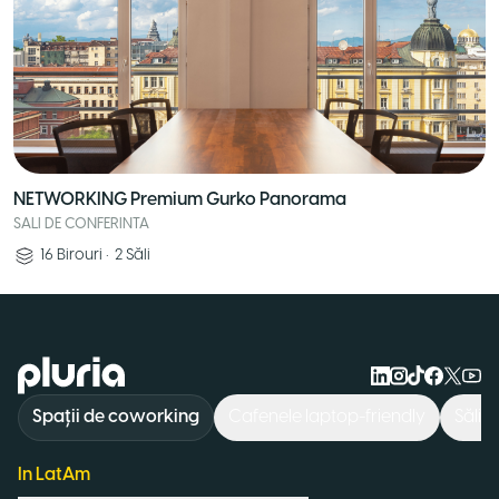
NETWORKING Premium Gurko Panorama
SALI DE CONFERINTA
16
Birouri
•
2
Săli
Logo Pluria
Spații de coworking
Cafenele laptop-friendly
Săli 
In LatAm