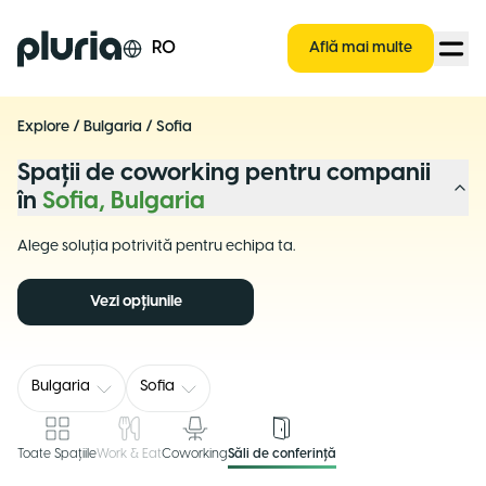
Logo Pluria
RO
Află mai multe
Explore
/
Bulgaria
/
Sofia
Spații de coworking pentru companii
în
Sofia, Bulgaria
Alege soluția potrivită pentru echipa ta.
Vezi opțiunile
Bulgaria
Sofia
Toate Spațiile
Work & Eat
Coworking
Săli de conferință