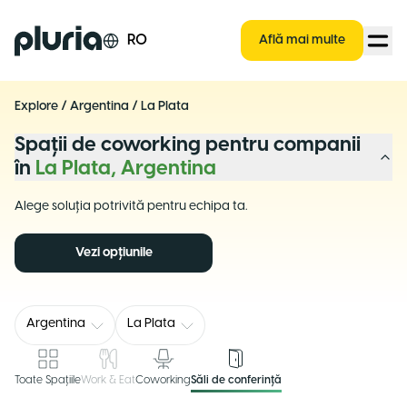
Logo Pluria
RO
Află mai multe
Explore
/
Argentina
/
La Plata
Spații de coworking pentru companii
în
La Plata, Argentina
Alege soluția potrivită pentru echipa ta.
Vezi opțiunile
Argentina
La Plata
Toate Spațiile
Work & Eat
Coworking
Săli de conferință