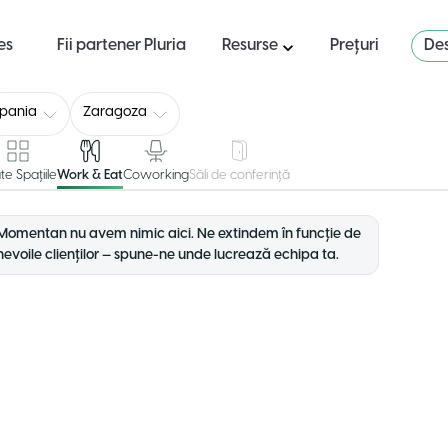
es
Fii partener Pluria
Resurse
Prețuri
Des
pania
Zaragoza
te Spațiile
Work & Eat
Coworking
Săli de conferință
Momentan nu avem nimic aici. Ne extindem în funcție de
nevoile clienților — spune-ne unde lucrează echipa ta.