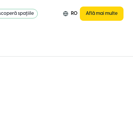
coperă spațiile
RO
Află mai multe