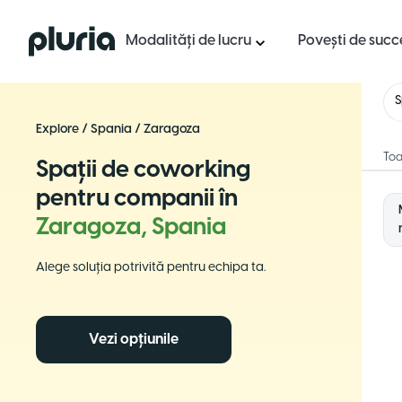
Logo Pluria
Modalități de lucru
Povești de succ
S
Explore
/
Spania
/
Zaragoza
Toa
Spații de coworking
pentru companii în
Zaragoza, Spania
Alege soluția potrivită pentru echipa ta.
Vezi opțiunile