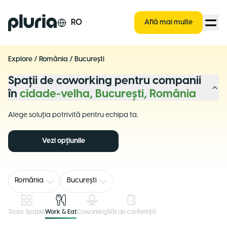
Logo Pluria
RO
Află mai multe
Explore
/
România
/
București
Spații de coworking pentru companii
în
cidade-velha, București, România
Alege soluția potrivită pentru echipa ta.
Vezi opțiunile
România
București
Toate Spațiile
Work & Eat
Coworking
Săli de conferință