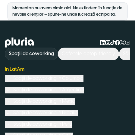
Momentan nu avem nimic aici. Ne extindem în funcție de
nevoile clienților — spune-ne unde lucrează echipa ta.
Logo Pluria
Spații de coworking
Cafenele laptop-friendly
Săli 
In LatAm
Spații de coworking in
Columbia
Spații de coworking in
Argentina
Spații de coworking in
Mexic
Spații de coworking in
Brazilia
Spații de coworking in
Peru