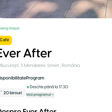
 Mergi înapoi
Café
Ever After
București
,
5 Mendeleev Street
,
România
isponibilitate
Program
Deschis până la
17:30
20
birouri
Vezi programul