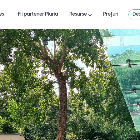
es
Fii partener Pluria
Resurse
Prețuri
Des