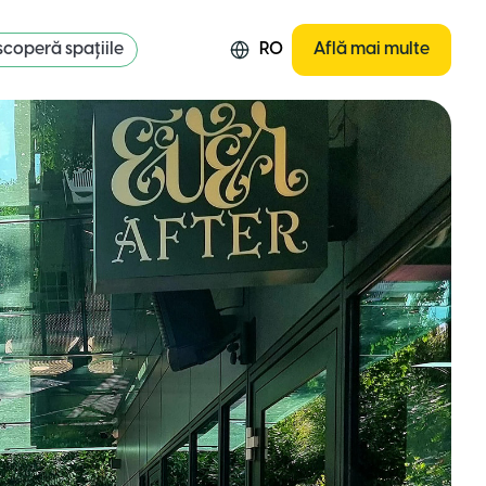
coperă spațiile
RO
Află mai multe