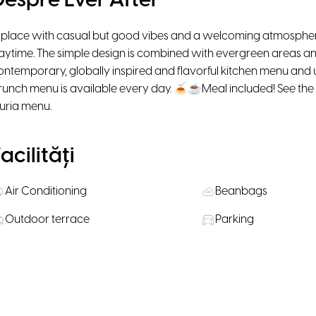
Despre Ever After
 place with casual but good vibes and a welcoming atmosphe
aytime. The simple design is combined with evergreen areas and
ontemporary, globally inspired and flavorful kitchen menu and un
runch menu is available every day. 🍝☕Meal included! See the 
luria menu.
acilități
Air Conditioning
Beanbags
Outdoor terrace
Parking
Locație