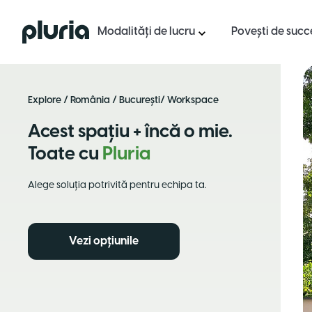
Logo Pluria
Modalități de lucru
Povești de succ
Explore
/
România
/
București
/ Workspace
Acest spațiu + încă o mie.
Toate cu
Pluria
Alege soluția potrivită pentru echipa ta.
Vezi opțiunile