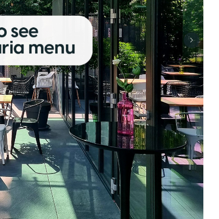
Next sli