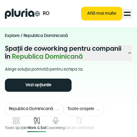
Logo Pluria
RO
Află mai multe
Explore
/
Republica Dominicană
Spații de coworking pentru companii
în
Republica Dominicană
Alege soluția potrivită pentru echipa ta.
Vezi opțiunile
Republica Dominicană
Toate orașele
Toate Spațiile
Work & Eat
Coworking
Săli de conferință