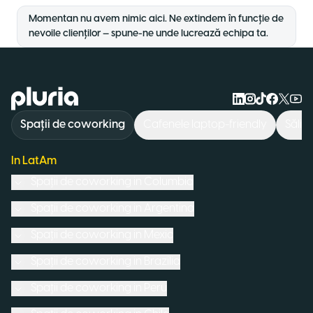
Momentan nu avem nimic aici. Ne extindem în funcție de
nevoile clienților — spune-ne unde lucrează echipa ta.
Logo Pluria
Spații de coworking
Cafenele laptop-friendly
Săli 
In LatAm
Spații de coworking in
Columbia
Spații de coworking in
Argentina
Spații de coworking in
Mexic
Spații de coworking in
Brazilia
Spații de coworking in
Peru