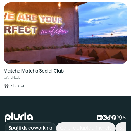
Matcha Matcha Social Club
CAFENELE
7
Birouri
Logo Pluria
Spații de coworking
Cafenele laptop-friendly
Săli 