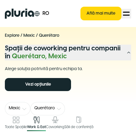
Logo Pluria
RO
Află mai multe
Explore
/
Mexic
/
Querétaro
Spații de coworking pentru companii
în
Querétaro, Mexic
Alege soluția potrivită pentru echipa ta.
Vezi opțiunile
Mexic
Querétaro
Toate Spațiile
Work & Eat
Coworking
Săli de conferință