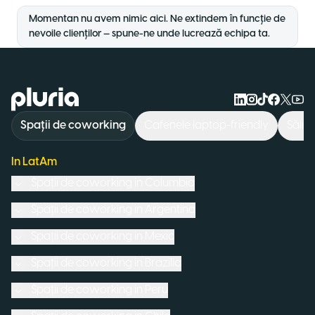
Momentan nu avem nimic aici. Ne extindem în funcție de
nevoile clienților — spune-ne unde lucrează echipa ta.
Logo Pluria
Spații de coworking
Cafenele laptop-friendly
Săli 
In LatAm
Spații de coworking in
Columbia
Spații de coworking in
Argentina
Spații de coworking in
Mexic
Spații de coworking in
Brazilia
Spații de coworking in
Peru