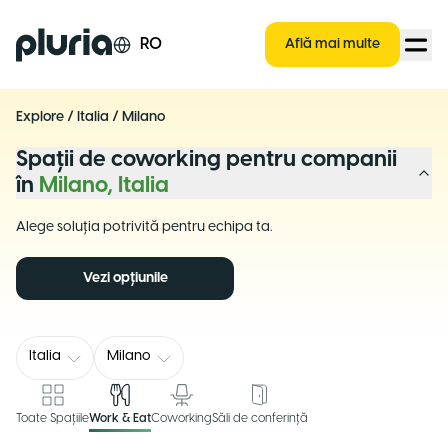
Logo Pluria
RO
Află mai multe
Explore
/
Italia
/
Milano
Spații de coworking pentru companii
în
Milano, Italia
Alege soluția potrivită pentru echipa ta.
Vezi opțiunile
Italia
Milano
Toate Spațiile
Work & Eat
Coworking
Săli de conferință