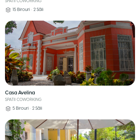
SPATII COWORKING
15
Birouri
•
2
Săli
Casa Avelina
SPATII COWORKING
5
Birouri
•
2
Săli