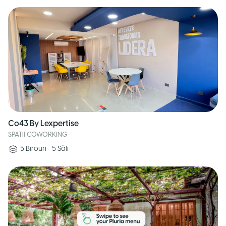
Co43 By Lexpertise
SPATII COWORKING
5
Birouri
•
5
Săli