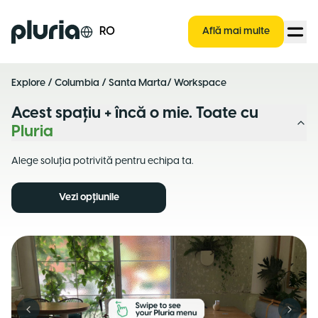
Logo Pluria
RO
Află mai multe
Explore
/
Columbia
/
Santa Marta
/ Workspace
Acest spațiu + încă o mie. Toate cu
Pluria
Alege soluția potrivită pentru echipa ta.
Vezi opțiunile
Previous slide
Next s