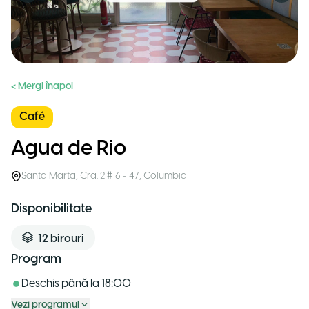
< Mergi înapoi
Café
Agua de Rio
Santa Marta
,
Cra. 2 #16 - 47
,
Columbia
Disponibilitate
12
birouri
Program
Deschis până la
18:00
Vezi programul