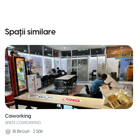
Spații similare
Caworking
SPATII COWORKING
18
Birouri
•
2
Săli