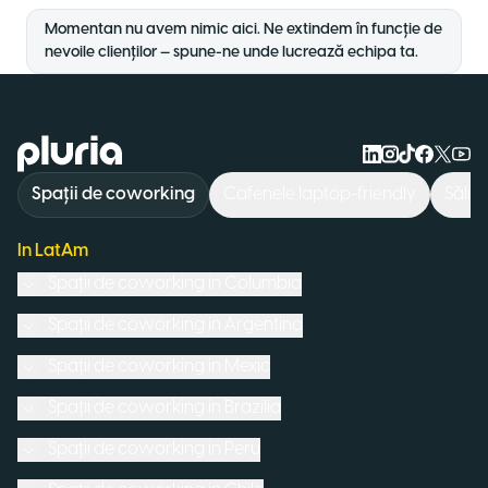
Momentan nu avem nimic aici. Ne extindem în funcție de
nevoile clienților — spune-ne unde lucrează echipa ta.
Logo Pluria
Spații de coworking
Cafenele laptop-friendly
Săli 
In LatAm
Spații de coworking in
Columbia
Spații de coworking in
Argentina
Spații de coworking in
Mexic
Spații de coworking in
Brazilia
Spații de coworking in
Peru