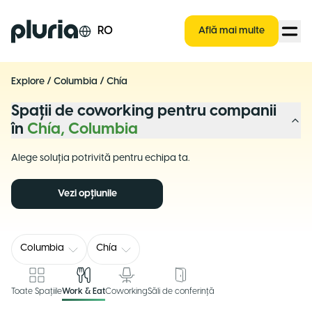
Logo Pluria
RO
Află mai multe
Explore
/
Columbia
/
Chía
Spații de coworking pentru companii
în
Chía, Columbia
Alege soluția potrivită pentru echipa ta.
Vezi opțiunile
Columbia
Chía
Toate Spațiile
Work & Eat
Coworking
Săli de conferință