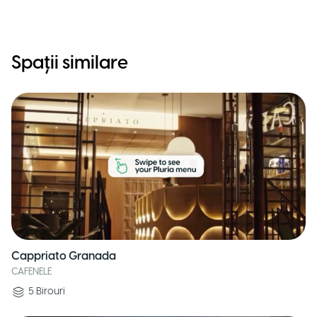
Spații similare
Cappriato Granada
CAFENELE
5
Birouri