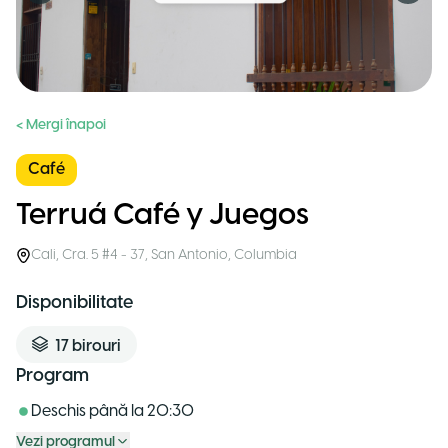
< Mergi înapoi
Café
Terruá Café y Juegos
Cali
,
Cra. 5 #4 - 37, San Antonio
,
Columbia
Disponibilitate
17
birouri
Program
Deschis până la
20:30
Vezi programul