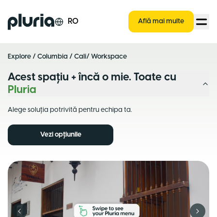
Logo Pluria
RO
Află mai multe
Explore
/
Columbia
/
Cali
/ Workspace
Acest spațiu + încă o mie. Toate cu
Pluria
Alege soluția potrivită pentru echipa ta.
Vezi opțiunile
Previous slide
Next s