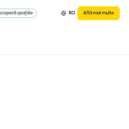
coperă spațiile
RO
Află mai multe