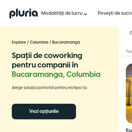
Logo Pluria
Modalități de lucru
Povești de succ
Explore
/
Columbia
/
Bucaramanga
Toa
Spații de coworking
pentru companii în
Bucaramanga, Columbia
Alege soluția potrivită pentru echipa ta.
Vezi opțiunile
Ru