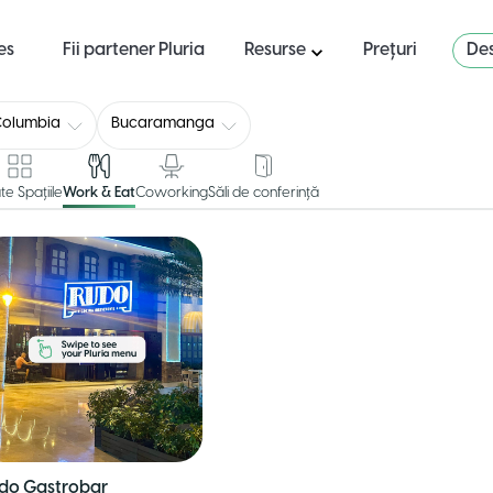
es
Fii partener Pluria
Resurse
Prețuri
Des
Columbia
Bucaramanga
te Spațiile
Work & Eat
Coworking
Săli de conferință
do Gastrobar