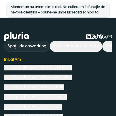
Momentan nu avem nimic aici. Ne extindem în funcție de
nevoile clienților — spune-ne unde lucrează echipa ta.
Logo Pluria
Spații de coworking
Cafenele laptop-friendly
Săli 
In LatAm
Spații de coworking in
Columbia
Spații de coworking in
Argentina
Spații de coworking in
Mexic
Spații de coworking in
Brazilia
Spații de coworking in
Peru