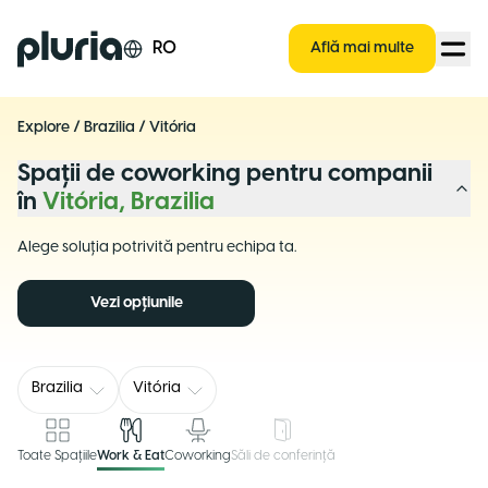
Logo Pluria
RO
Află mai multe
Explore
/
Brazilia
/
Vitória
Spații de coworking pentru companii
în
Vitória, Brazilia
Alege soluția potrivită pentru echipa ta.
Vezi opțiunile
Brazilia
Vitória
Toate Spațiile
Work & Eat
Coworking
Săli de conferință