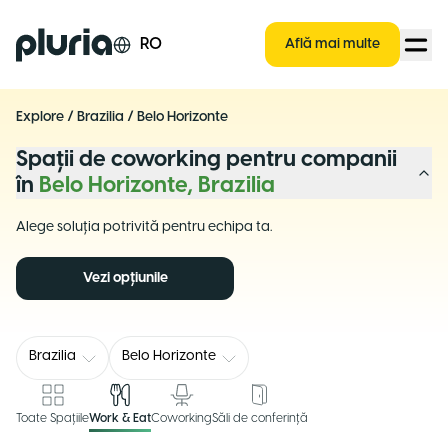
Logo Pluria
RO
Află mai multe
Explore
/
Brazilia
/
Belo Horizonte
Spații de coworking pentru companii
în
Belo Horizonte, Brazilia
Alege soluția potrivită pentru echipa ta.
Vezi opțiunile
Brazilia
Belo Horizonte
Toate Spațiile
Work & Eat
Coworking
Săli de conferință