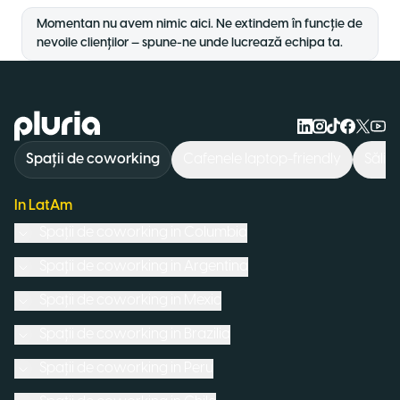
Momentan nu avem nimic aici. Ne extindem în funcție de
nevoile clienților — spune-ne unde lucrează echipa ta.
Logo Pluria
Spații de coworking
Cafenele laptop-friendly
Săli 
In LatAm
Spații de coworking in
Columbia
Spații de coworking in
Argentina
Spații de coworking in
Mexic
Spații de coworking in
Brazilia
Spații de coworking in
Peru