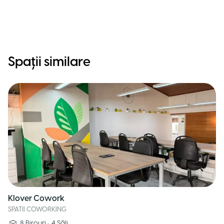
Spații similare
Klover Cowork
SPATII COWORKING
8
Birouri
•
4
Săli