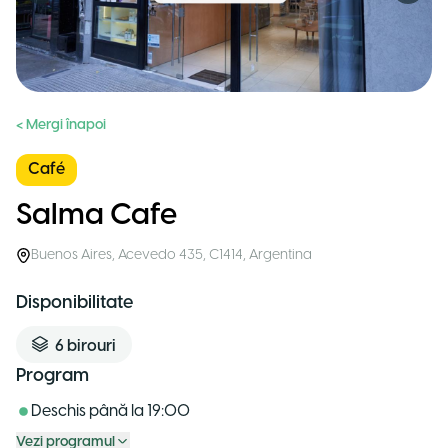
< Mergi înapoi
Café
Salma Cafe
Buenos Aires
,
Acevedo 435, C1414
,
Argentina
Disponibilitate
6
birouri
Program
Deschis până la
19:00
Vezi programul