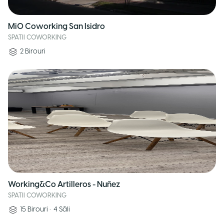
MiO Coworking San Isidro
SPATII COWORKING
2
Birouri
Working&Co Artilleros - Nuñez
SPATII COWORKING
15
Birouri
•
4
Săli