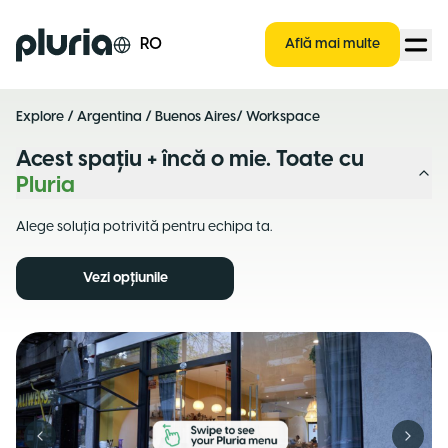
Logo Pluria
RO
Află mai multe
Explore
/
Argentina
/
Buenos Aires
/ Workspace
Acest spațiu + încă o mie. Toate cu
Pluria
Alege soluția potrivită pentru echipa ta.
Vezi opțiunile
Previous slide
Next s