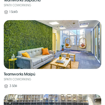
Teamworks Suipacha
SPATII COWORKING
1
Sală
Teamworks Maipú
SPATII COWORKING
3
Săli