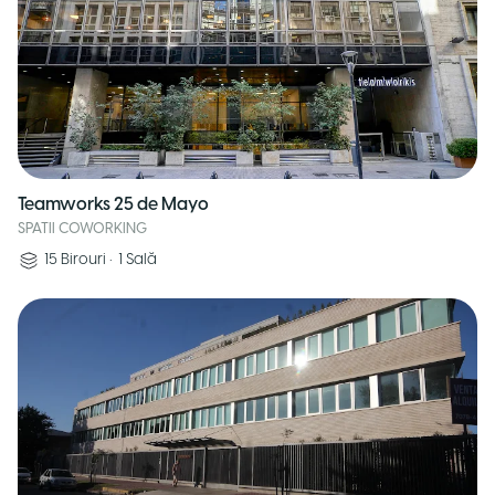
Teamworks 25 de Mayo
SPATII COWORKING
15
Birouri
•
1
Sală