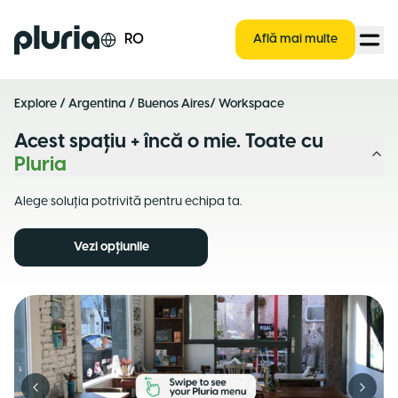
Logo Pluria
RO
Află mai multe
Explore
/
Argentina
/
Buenos Aires
/ Workspace
Acest spațiu + încă o mie. Toate cu
Pluria
Alege soluția potrivită pentru echipa ta.
Vezi opțiunile
Previous slide
Next s