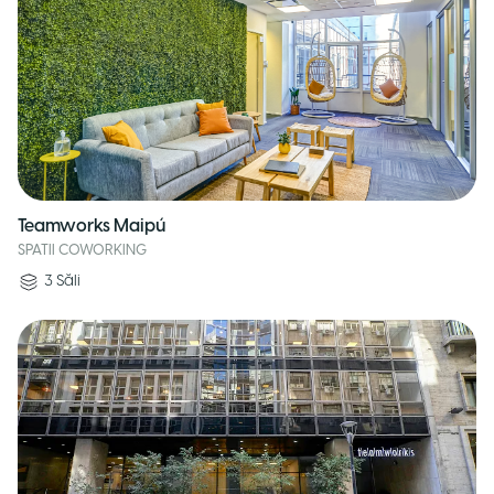
Teamworks Maipú
SPATII COWORKING
3
Săli