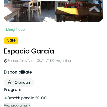
< Mergi înapoi
Café
Espacio García
Buenos Aires
,
Vidal 3801, C1429
,
Argentina
Disponibilitate
10
birouri
Program
Deschis până la
20:00
Vezi programul