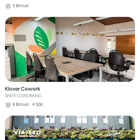
5
Birouri
Klover Cowork
SPATII COWORKING
8
Birouri
•
4
Săli