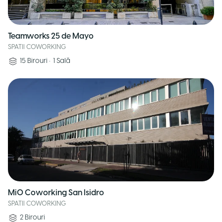
Teamworks 25 de Mayo
SPATII COWORKING
15
Birouri
•
1
Sală
MiO Coworking San Isidro
SPATII COWORKING
2
Birouri