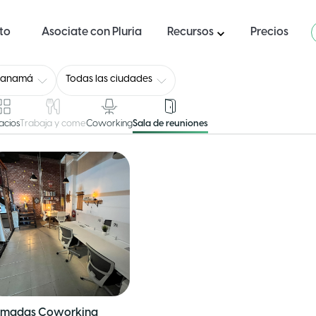
ito
Asociate con Pluria
Recursos
Precios
Panamá
Todas las ciudades
acios
Trabaja y come
Coworking
Sala de reuniones
madas Coworking