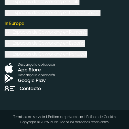
Espacios de Coworking en
Chile
Espacios de Coworking en
Estados Unidos
In Europe
Espacios de Coworking en
Rumanía
Espacios de Coworking en
España
Espacios de Coworking en
Portugal
Descarga la aplicación
App Store
Descarga la aplicación
Google Play
Contacto
Terminos de servicio
|
Política de privacidad
|
Política de Cookies
Copyright ©
2026
Pluria.
Todos los derechos reservados
.