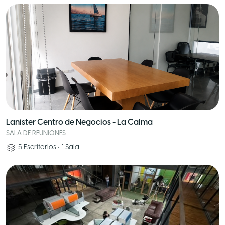
Lanister Centro de Negocios - La Calma
SALA DE REUNIONES
5
Escritorios
•
1
Sala