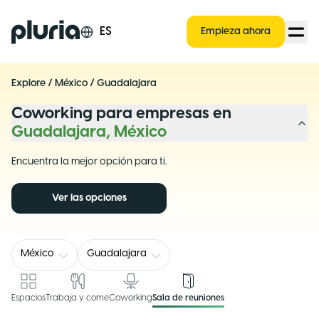
Logo Pluria
ES
Empieza ahora
Explore
/
México
/
Guadalajara
Coworking para empresas en
Guadalajara, México
Encuentra la mejor opción para ti.
Ver las opciones
México
Guadalajara
Espacios
Trabaja y come
Coworking
Sala de reuniones