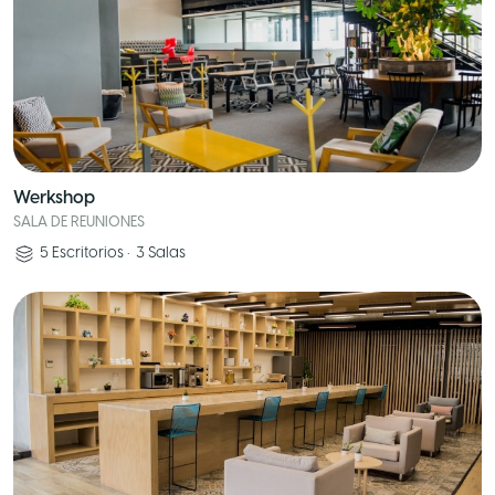
Werkshop
SALA DE REUNIONES
5
Escritorios
•
3
Salas