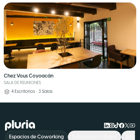
Chez Vous Coyoacán
SALA DE REUNIONES
4
Escritorios
•
3
Salas
Logo Pluria
Espacios de Coworking
Cafés para trabajar
Sala d