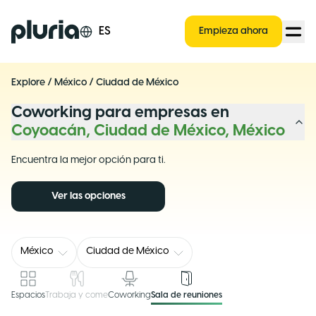
Logo Pluria
ES
Empieza ahora
Explore
/
México
/
Ciudad de México
Coworking para empresas en
Coyoacán, Ciudad de México, México
Encuentra la mejor opción para ti.
Ver las opciones
México
Ciudad de México
Espacios
Trabaja y come
Coworking
Sala de reuniones