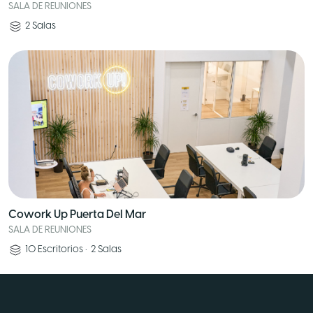
SALA DE REUNIONES
2
Salas
Cowork Up Puerta Del Mar
SALA DE REUNIONES
10
Escritorios
•
2
Salas