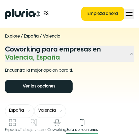
Logo Pluria
ES
Empieza ahora
Explore
/
España
/
Valencia
Coworking para empresas en
Valencia, España
Encuentra la mejor opción para ti.
Ver las opciones
España
Valencia
Espacios
Trabaja y come
Coworking
Sala de reuniones