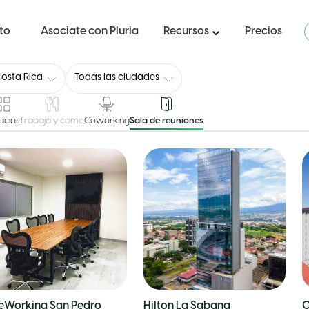
ito
Asociate con Pluria
Recursos
Precios
osta Rica
Todas las ciudades
acios
Trabaja y come
Coworking
Sala de reuniones
eWorking San Pedro
Hilton La Sabana
C