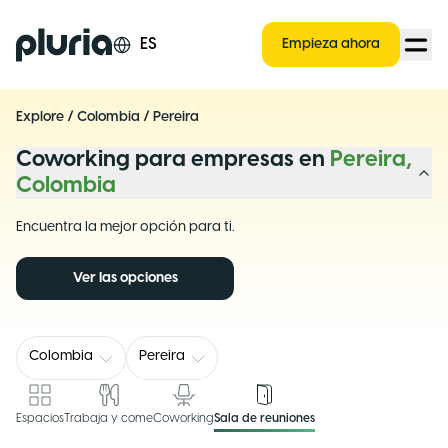
Logo Pluria
ES
Empieza ahora
Explore
/
Colombia
/
Pereira
Coworking para empresas en
Pereira,
Colombia
Encuentra la mejor opción para ti.
Ver las opciones
Colombia
Pereira
Espacios
Trabaja y come
Coworking
Sala de reuniones