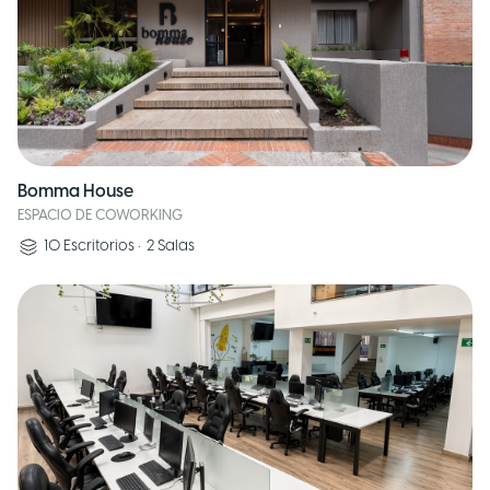
Bomma House
ESPACIO DE COWORKING
10
Escritorios
•
2
Salas