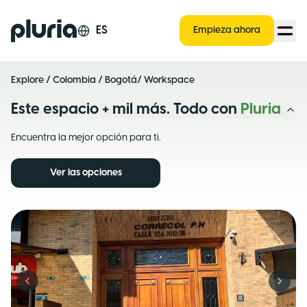
Logo Pluria
ES
Empieza ahora
Explore
/
Colombia
/
Bogotá
/ Workspace
Este espacio + mil más. Todo con
Pluria
Encuentra la mejor opción para ti.
Ver las opciones
Previous slide
Next s