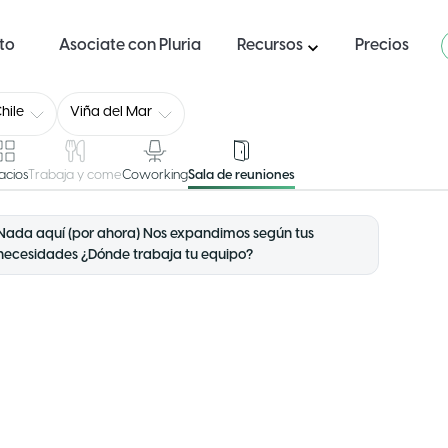
ito
Asociate con Pluria
Recursos
Precios
hile
Viña del Mar
acios
Trabaja y come
Coworking
Sala de reuniones
Nada aquí (por ahora) Nos expandimos según tus
necesidades ¿Dónde trabaja tu equipo?