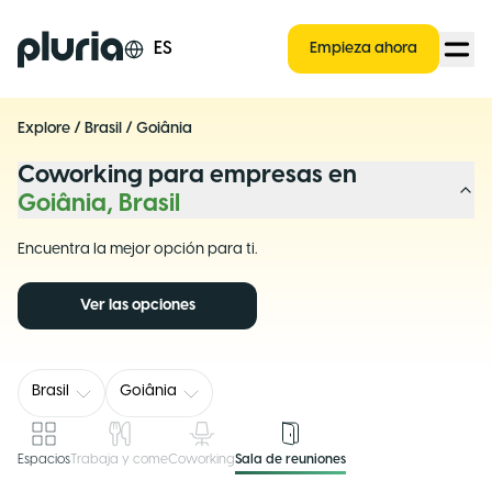
Logo Pluria
ES
Empieza ahora
Explore
/
Brasil
/
Goiânia
Coworking para empresas en
Goiânia, Brasil
Encuentra la mejor opción para ti.
Ver las opciones
Brasil
Goiânia
Espacios
Trabaja y come
Coworking
Sala de reuniones