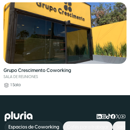
Grupo Crescimento Coworking
SALA DE REUNIONES
1
Sala
Logo Pluria
Espacios de Coworking
Cafés para trabajar
Sala d