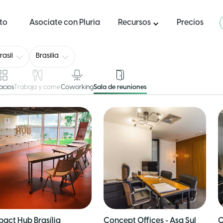
ito
Asociate con Pluria
Recursos
Precios
rasil
Brasilia
acios
Trabaja y come
Coworking
Sala de reuniones
pact Hub Brasília
Concept Offices - Asa Sul
O