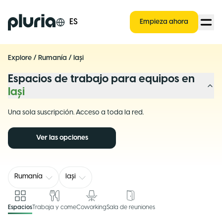
Logo Pluria
ES
Empieza ahora
Explore
/
Rumanía
/
Iași
Espacios de trabajo para equipos en
Iași
Una sola suscripción. Acceso a toda la red.
Ver las opciones
Rumanía
Iași
Espacios
Trabaja y come
Coworking
Sala de reuniones