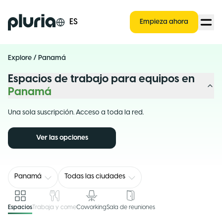
Logo Pluria
ES
Empieza ahora
Explore
/
Panamá
Espacios de trabajo para equipos en
Panamá
Una sola suscripción. Acceso a toda la red.
Ver las opciones
Panamá
Todas las ciudades
Espacios
Trabaja y come
Coworking
Sala de reuniones