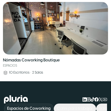
Nómadas Coworking Boutique
ESPACIOS
10
Escritorios
•
2
Salas
Logo Pluria
Espacios de Coworking
Cafés para trabajar
Sala d