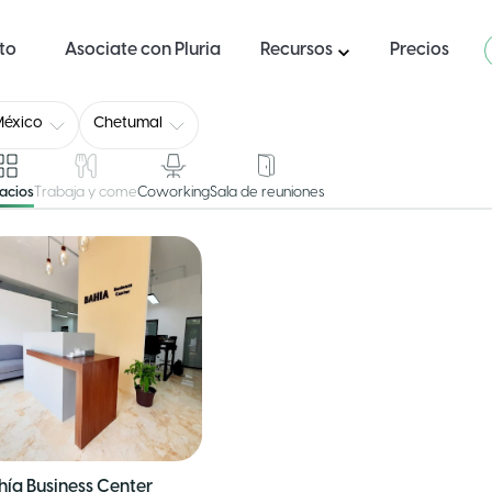
ito
Asociate con Pluria
Recursos
Precios
México
Chetumal
acios
Trabaja y come
Coworking
Sala de reuniones
hía Business Center