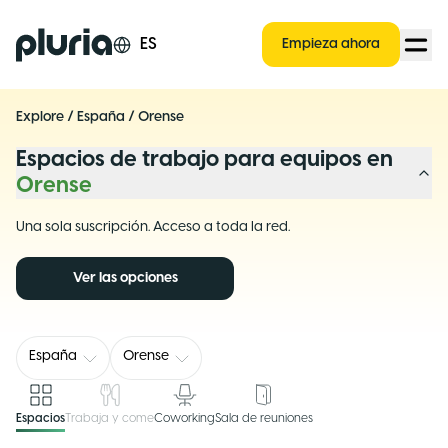
Logo Pluria
ES
Empieza ahora
Explore
/
España
/
Orense
Espacios de trabajo para equipos en
Orense
Una sola suscripción. Acceso a toda la red.
Ver las opciones
España
Orense
Espacios
Trabaja y come
Coworking
Sala de reuniones