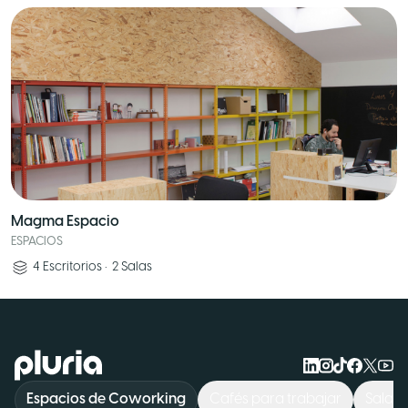
Magma Espacio
ESPACIOS
4
Escritorios
•
2
Salas
Logo Pluria
Espacios de Coworking
Cafés para trabajar
Sala d